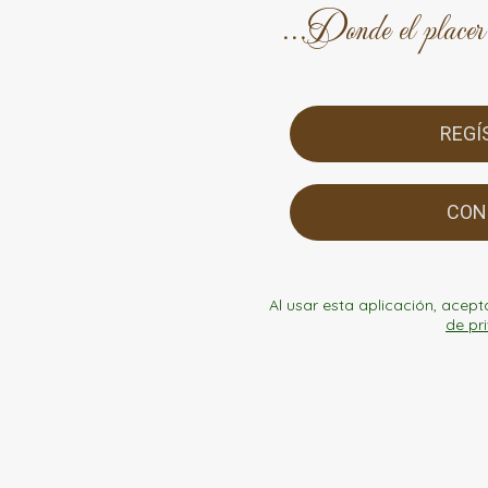
...Donde el placer 
REGÍ
CON
Al usar esta aplicación, acept
de pr