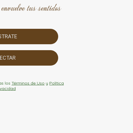
envuelve tus sentidos
STRATE
ECTAR
as los
Términos de Uso
y
Política
ivacidad