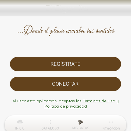
El Cigarrito
...Donde el placer envuelve tus sentidos
REGÍSTRATE
CONECTAR
Al usar esta aplicación, aceptas los
Términos de Uso
y
Política de privacidad
MIS CATAS
INICIO
CATALOGO
Navegación