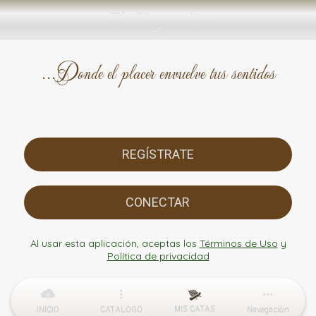
El Cigarrito
...Donde el placer envuelve tus sentidos
REGÍSTRATE
CONECTAR
Al usar esta aplicación, aceptas los
Términos de Uso
y
Política de privacidad
MIS CATAS
INICIO
CATALOGO
Navegación