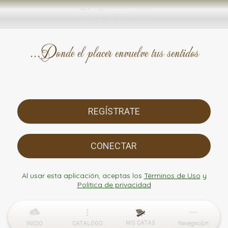
El Cigarrito
...Donde el placer envuelve tus sentidos
REGÍSTRATE
CONECTAR
Al usar esta aplicación, aceptas los
Términos de Uso
y
Política de privacidad
MIS CATAS
INICIO
CATALOGO
Navegación