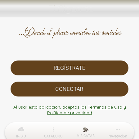
El Cigarrito
...Donde el placer envuelve tus sentidos
REGÍSTRATE
CONECTAR
Al usar esta aplicación, aceptas los
Términos de Uso
y
Política de privacidad
MIS CATAS
INICIO
CATALOGO
Navegación