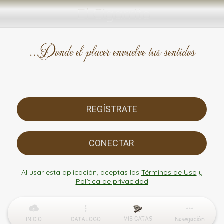
El Cigarrito
...Donde el placer envuelve tus sentidos
REGÍSTRATE
CONECTAR
Al usar esta aplicación, aceptas los
Términos de Uso
y
Política de privacidad
MIS CATAS
INICIO
CATALOGO
Navegación