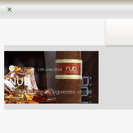
My App℗
| 08 junio 2024
NUB
Contamos con las siguientes vitolas.