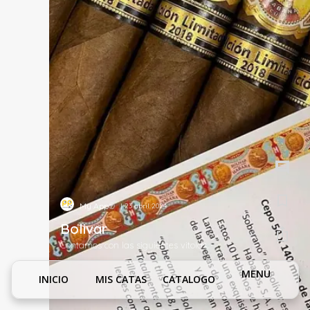
My App℗
| 23 abril 2024
Bolivar
Contamos con las siguientes vitolas.
MENU
INICIO
MIS CATAS
CATALOGO