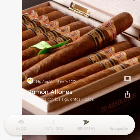
My App℗
| 14 junio 2025
Ramón Allones
Contamos con las siguientes vitolas.
MIS CATAS
INICIO
CATALOGO
Navegación