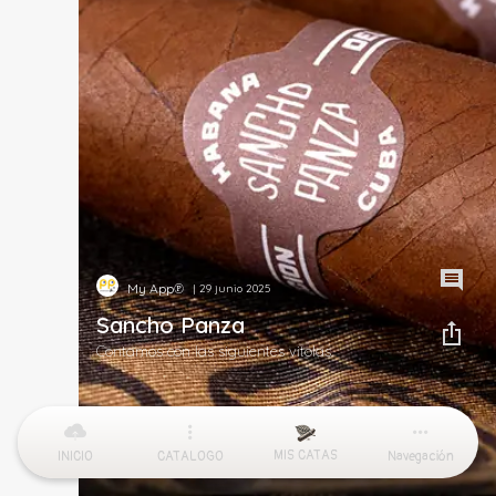
My App℗
| 29 junio 2025
Sancho Panza
Contamos con las siguientes vitolas.
MIS CATAS
INICIO
CATALOGO
Navegación