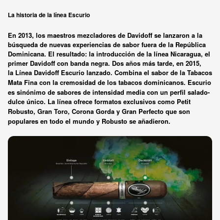
La historia de la línea Escurio
En 2013, los maestros mezcladores de Davidoff se lanzaron a la
búsqueda de nuevas experiencias de sabor fuera de la República
Dominicana. El resultado: la introducción de la línea Nicaragua, el
primer Davidoff con banda negra. Dos años más tarde, en 2015,
la
Línea Davidoff Escurio
lanzado. Combina el sabor de la
Tabacos
Mata Fina
con la cremosidad de los tabacos dominicanos. Escurio
es sinónimo de sabores de intensidad media con un perfil salado-
dulce único. La línea ofrece formatos exclusivos como
Petit
Robusto, Gran Toro, Corona Gorda
y
Gran Perfecto
que son
populares en todo el mundo y
Robusto
se añadieron.